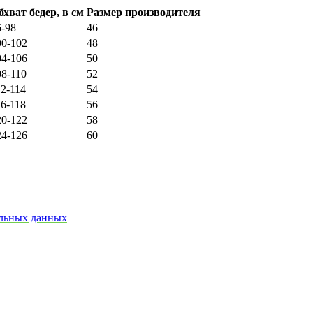
бхват бедер, в см
Размер производителя
6-98
46
00-102
48
04-106
50
08-110
52
12-114
54
16-118
56
20-122
58
24-126
60
альных данных