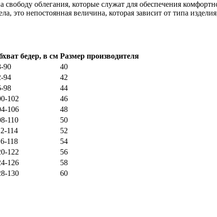
 свободу облегания, которые служат для обеспечения комфортн
ела, это непостоянная величина, которая зависит от типа издел
бхват бедер, в см
Размер производителя
8-90
40
2-94
42
6-98
44
00-102
46
04-106
48
08-110
50
12-114
52
16-118
54
20-122
56
24-126
58
28-130
60