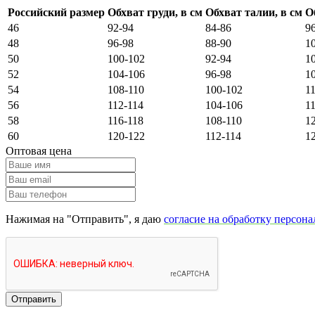
Российский размер
Обхват груди, в см
Обхват талии, в см
О
46
92-94
84-86
9
48
96-98
88-90
1
50
100-102
92-94
1
52
104-106
96-98
1
54
108-110
100-102
1
56
112-114
104-106
1
58
116-118
108-110
1
60
120-122
112-114
1
Оптовая цена
Нажимая на "Отправить", я даю
согласие на обработку персон
Отправить