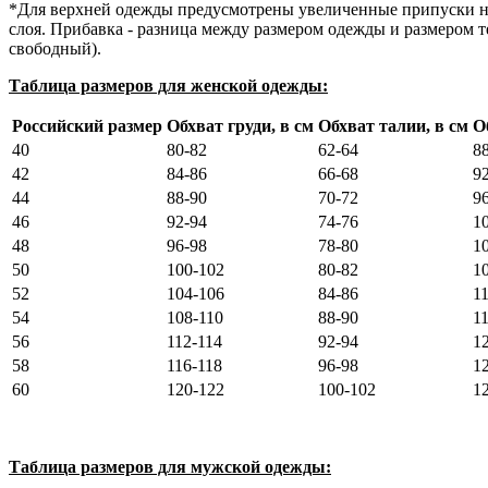
*Для верхней одежды предусмотрены увеличенные припуски на
слоя. Прибавка - разница между размером одежды и размером т
свободный).
Таблица размеров для женской одежды:
Российский размер
Обхват груди, в см
Обхват талии, в см
О
40
80-82
62-64
8
42
84-86
66-68
9
44
88-90
70-72
9
46
92-94
74-76
1
48
96-98
78-80
1
50
100-102
80-82
1
52
104-106
84-86
1
54
108-110
88-90
1
56
112-114
92-94
1
58
116-118
96-98
1
60
120-122
100-102
1
Таблица размеров для мужской одежды: