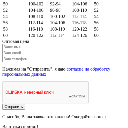
50
100-102
92-94
104-106
50
52
104-106
96-98
108-110
52
54
108-110
100-102
112-114
54
56
112-114
104-106
116-118
56
58
116-118
108-110
120-122
58
60
120-122
112-114
124-126
60
Оптовая цена
Нажимая на "Отправить", я даю
согласие на обработку
персональных данных
Отправить
Спасибо, Ваша заявка отправлена! Ожидайте звонка.
Ваш заказ принят!