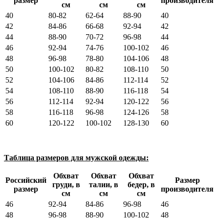
размер
производителя
см
см
см
40
80-82
62-64
88-90
40
42
84-86
66-68
92-94
42
44
88-90
70-72
96-98
44
46
92-94
74-76
100-102
46
48
96-98
78-80
104-106
48
50
100-102
80-82
108-110
50
52
104-106
84-86
112-114
52
54
108-110
88-90
116-118
54
56
112-114
92-94
120-122
56
58
116-118
96-98
124-126
58
60
120-122
100-102
128-130
60
Таблица размеров для мужской одежды:
Обхват
Обхват
Обхват
Российский
Размер
груди, в
талии, в
бедер, в
размер
производителя
см
см
см
46
92-94
84-86
96-98
46
48
96-98
88-90
100-102
48