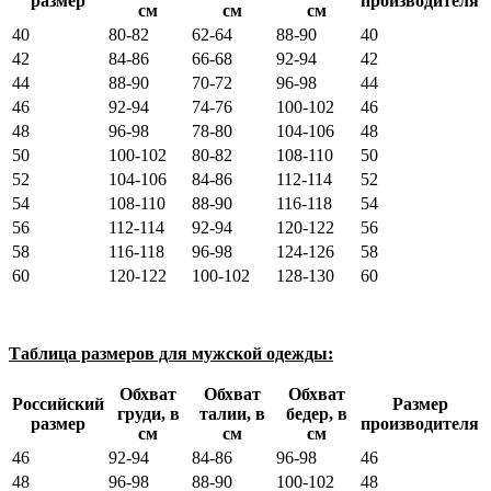
размер
производителя
см
см
см
40
80-82
62-64
88-90
40
42
84-86
66-68
92-94
42
44
88-90
70-72
96-98
44
46
92-94
74-76
100-102
46
48
96-98
78-80
104-106
48
50
100-102
80-82
108-110
50
52
104-106
84-86
112-114
52
54
108-110
88-90
116-118
54
56
112-114
92-94
120-122
56
58
116-118
96-98
124-126
58
60
120-122
100-102
128-130
60
Таблица размеров для мужской одежды:
Обхват
Обхват
Обхват
Российский
Размер
груди, в
талии, в
бедер, в
размер
производителя
см
см
см
46
92-94
84-86
96-98
46
48
96-98
88-90
100-102
48