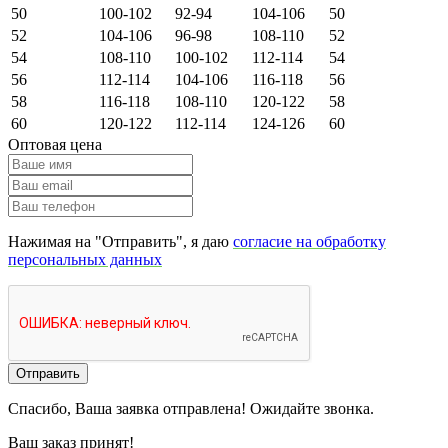
50
100-102
92-94
104-106
50
52
104-106
96-98
108-110
52
54
108-110
100-102
112-114
54
56
112-114
104-106
116-118
56
58
116-118
108-110
120-122
58
60
120-122
112-114
124-126
60
Оптовая цена
Нажимая на "Отправить", я даю
согласие на обработку
персональных данных
Отправить
Спасибо, Ваша заявка отправлена! Ожидайте звонка.
Ваш заказ принят!